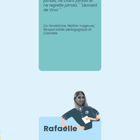
jamais, ne craint jamais et
les piscines municipa
ne regrette jamais.'' ''Léonard
refusent très souvent 
de Vinci ''
indépendants, je me 
qu’un grand nombre
particuliers et de pro
en possédaient une...
exploitée ! C’est ainsi
Co-fondatrice, Maître-nageuse,
Nageur est né. Il s’ag
Responsable pédagogique et
écosystème qui perm
Clientèle
partie (parents, maî
et propriétaires de pi
retrouver pour un m
Rafaelle