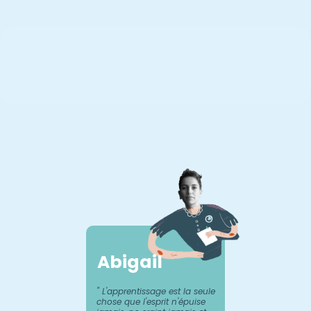
Abigail
Maître-nageuse depui
" L'apprentissage est la seule
j’aide les enfants et l
se familiariser avec l’
chose que l'esprit n'épuise
temps, ne pouvant m