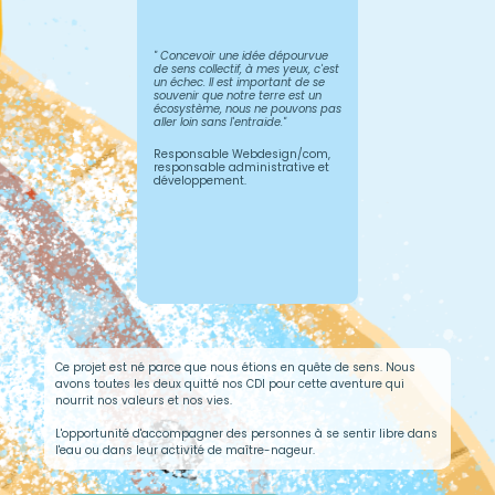
D’origine portugaise, j
toujours été attirée p
l’univers aquatique.
" Concevoir une idée dépourvue
sœur, nous passions 
de sens collectif, à mes yeux, c'est
après-midis entières 
un échec. Il est important de se
dans l’eau et admirer
souvenir que notre terre est un
beauté de l’océan. Ma
écosystème, nous ne pouvons pas
grandissant lors d’un
aller loin sans l'entraide."
d’essai en surf, mon 
s’est laissé prendre 
crise d’angoisse... im
Responsable Webdesign/com,
alors de me calmer.
responsable administrative et
développement.
Ce projet est né parce que nous étions en quête de sens. Nous
avons toutes les deux quitté nos CDI pour cette aventure qui
nourrit nos valeurs et nos vies.
L'opportunité d'accompagner des personnes à se sentir libre dans
l'eau ou dans leur activité de maître-nageur.