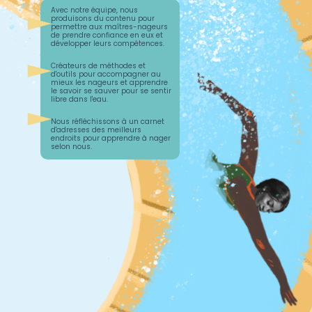
Avec notre équipe, nous
produisons du contenu pour
permettre aux maîtres-nageurs
de prendre confiance en eux et
développer leurs compétences.
Créateurs de méthodes et
d'outils pour accompagner au
mieux les nageurs et apprendre
le savoir se sauver pour se sentir
libre dans l'eau.
Nous réfléchissons à un carnet
d'adresses des meilleurs
endroits pour apprendre à nager
selon nous.